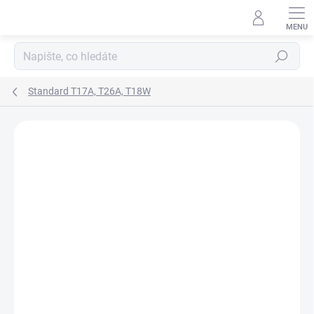
Přejít
na
obsah
Hledat
Standard T17A, T26A, T18W
Neohodnoceno
Podrobnosti hodnocení
ZNAČKA:
KOWAX