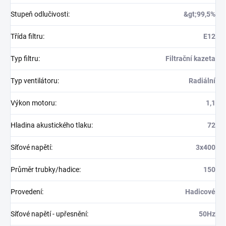
Stupeň odlučivosti
:
&gt;99,5%
Třída filtru
:
E12
Typ filtru
:
Filtrační kazeta
Typ ventilátoru
:
Radiální
Výkon motoru
:
1,1
Hladina akustického tlaku
:
72
Síťové napětí
:
3x400
Průměr trubky/hadice
:
150
Provedení
:
Hadicové
Síťové napětí - upřesnění
:
50Hz