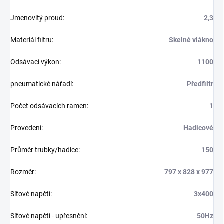
Jmenovitý proud
:
2,3
Materiál filtru
:
Skelné vlákno
Odsávací výkon
:
1100
pneumatické nářadí
:
Předfiltr
Počet odsávacích ramen
:
1
Provedení
:
Hadicové
Průměr trubky/hadice
:
150
Rozměr
:
797 x 828 x 977
Síťové napětí
:
3x400
Síťové napětí - upřesnění
:
50Hz