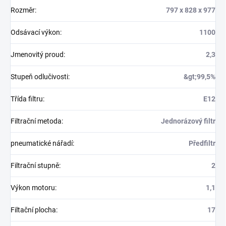
Rozměr
:
797 x 828 x 977
Odsávací výkon
:
1100
Jmenovitý proud
:
2,3
Stupeň odlučivosti
:
&gt;99,5%
Třída filtru
:
E12
Filtrační metoda
:
Jednorázový filtr
pneumatické nářadí
:
Předfiltr
Filtrační stupně
:
2
Výkon motoru
:
1,1
Filtační plocha
:
17