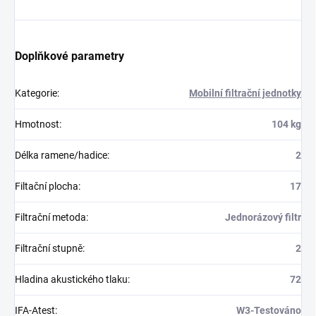
Doplňkové parametry
Kategorie
:
Mobilní filtrační jednotky
Hmotnost
:
104 kg
Délka ramene/hadice
:
2
Filtační plocha
:
17
Filtrační metoda
:
Jednorázový filtr
Filtrační stupně
:
2
Hladina akustického tlaku
:
72
IFA-Atest
:
W3-Testováno