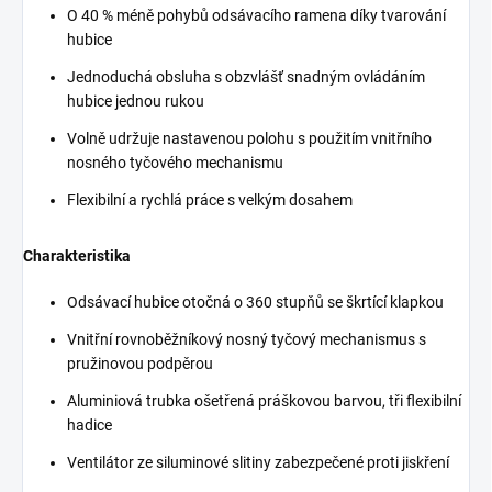
O 40 % méně pohybů odsávacího ramena díky tvarování
hubice
Jednoduchá obsluha s obzvlášť snadným ovládáním
hubice jednou rukou
Volně udržuje nastavenou polohu s použitím vnitřního
nosného tyčového mechanismu
Flexibilní a rychlá práce s velkým dosahem
Charakteristika
Odsávací hubice otočná o 360 stupňů se škrtící klapkou
Vnitřní rovnoběžníkový nosný tyčový mechanismus s
pružinovou podpěrou
Aluminiová trubka ošetřená práškovou barvou, tři flexibilní
hadice
Ventilátor ze siluminové slitiny zabezpečené proti jiskření