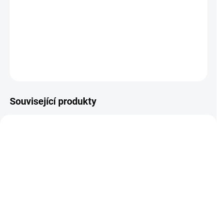
Odsávací sada pro odsávání zplodin od svařování s odsávacím
ramenem na výložníku a ventilátorem bez filtrace. Výfuková sada
se skládá z konzoly, odsávacího ramena, výložníku a ventilátoru.
Nabízí nanejvýš jednoduché a cenově
DETAILNÍ INFORMACE
ZEPTAT SE
Související produkty
NA DOTAZ
Hubice s osvětlením