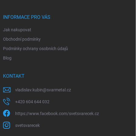
a
t
í
INFORMACE PRO VÁS
Jak nakupovat
Obchodní podmínky
Podmínky ochrany osobních údajů
Blog
KONTAKT
vladislav.kubin
@
svarmetal.cz
+420 604 644 032
https://www.facebook.com/svetsvarecek.cz
svetsvarecek