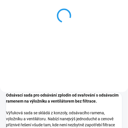
KEMPER
13 205 Kč
10 913,22 Kč bez DPH
Do košíku
Odsávací hubice s osvětlením pro
odsávací jednotky. Toto
příslušenství je možné objednat
pouze při současném objednání
odpovídající filtrační jednotky!
Odsávací sada pro odsávání zplodin od svařování s odsávacím
ramenem na výložníku a ventilátorem bez filtrace.
Výfuková sada se skládá z konzoly, odsávacího ramena,
výložníku a ventilátoru. Nabízí nanejvýš jednoduché a cenově
příznivé řešení všude tam, kde není nezbytně zapotřebí filtrace