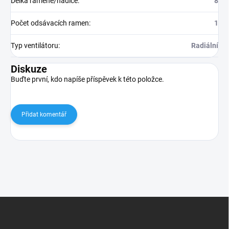
Délka ramene/hadice
:
8
Počet odsávacích ramen
:
1
Typ ventilátoru
:
Radiální
Diskuze
Buďte první, kdo napíše příspěvek k této položce.
Přidat komentář
Z
á
p