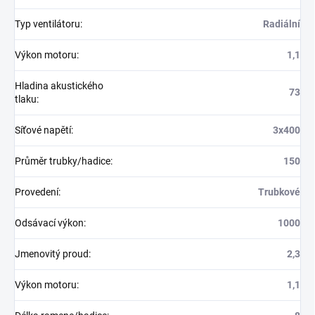
Typ ventilátoru
:
Radiální
Výkon motoru
:
1,1
Hladina akustického
73
tlaku
:
Síťové napětí
:
3x400
Průměr trubky/hadice
:
150
Provedení
:
Trubkové
Odsávací výkon
:
1000
Jmenovitý proud
:
2,3
Výkon motoru
:
1,1