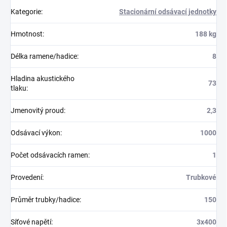
Kategorie
:
Stacionární odsávací jednotky
Hmotnost
:
188 kg
Délka ramene/hadice
:
8
Hladina akustického
73
tlaku
:
Jmenovitý proud
:
2,3
Odsávací výkon
:
1000
Počet odsávacích ramen
:
1
Provedení
:
Trubkové
Průměr trubky/hadice
:
150
Síťové napětí
:
3x400