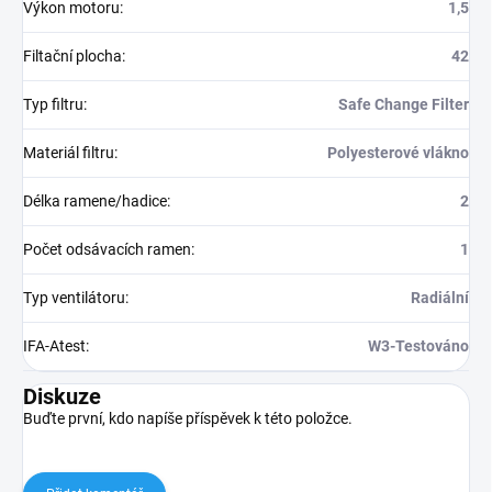
Výkon motoru
:
1,5
Filtační plocha
:
42
Typ filtru
:
Safe Change Filter
Materiál filtru
:
Polyesterové vlákno
Délka ramene/hadice
:
2
Počet odsávacích ramen
:
1
Typ ventilátoru
:
Radiální
IFA-Atest
:
W3-Testováno
Diskuze
Buďte první, kdo napíše příspěvek k této položce.