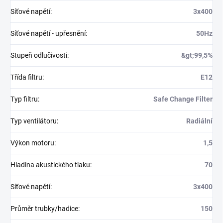
Síťové napětí
:
3x400
Síťové napětí - upřesnění
:
50Hz
Stupeň odlučivosti
:
&gt;99,5%
Třída filtru
:
E12
Typ filtru
:
Safe Change Filter
Typ ventilátoru
:
Radiální
Výkon motoru
:
1,5
Hladina akustického tlaku
:
70
Síťové napětí
:
3x400
Průměr trubky/hadice
:
150