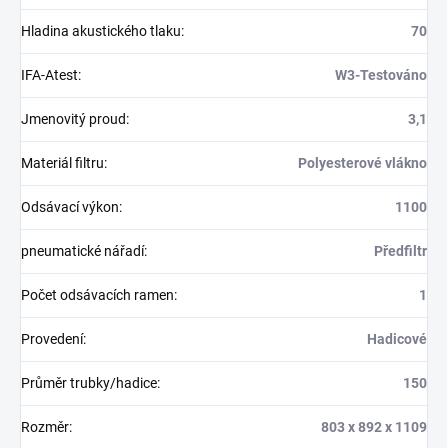
Hladina akustického tlaku
:
70
IFA-Atest
:
W3-Testováno
Jmenovitý proud
:
3,1
Materiál filtru
:
Polyesterové vlákno
Odsávací výkon
:
1100
pneumatické nářadí
:
Předfiltr
Počet odsávacích ramen
:
1
Provedení
:
Hadicové
Průměr trubky/hadice
:
150
Rozměr
:
803 x 892 x 1109