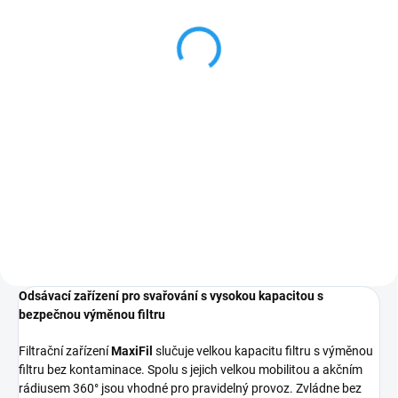
KEMPER MaxiFil
20 878 Kč
17 254,55 Kč bez DPH
Do košíku
Náhradní filtrační kazeta pro
filtrační jednotky KEMPER MaxiFil
Charakteristika Jednoduchá a
rychlá montáž Zvýšená
bezpecnost při výměně filtru bez
kontaminace Velká filtrační...
Odsávací zařízení pro svařování s vysokou kapacitou s
bezpečnou výměnou filtru
Filtrační zařízení
MaxiFil
slučuje velkou kapacitu filtru s výměnou
filtru bez kontaminace. Spolu s jejich velkou mobilitou a akčním
rádiusem 360° jsou vhodné pro pravidelný provoz. Zvládne bez