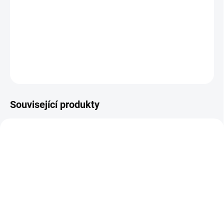
Odsávací zařízení pro svařování s vysokou kapacitou s bezpečnou
výměnou filtru Filtrační zařízení MaxiFil slučuje velkou kapacitu
filtru s výměnou filtru bez kontaminace. Spolu s jejich velkou
mobilitou a akčním rádiusem 360° jsou
DETAILNÍ INFORMACE
ZEPTAT SE
Související produkty
NA DOTAZ
Filtrační kazeta pro