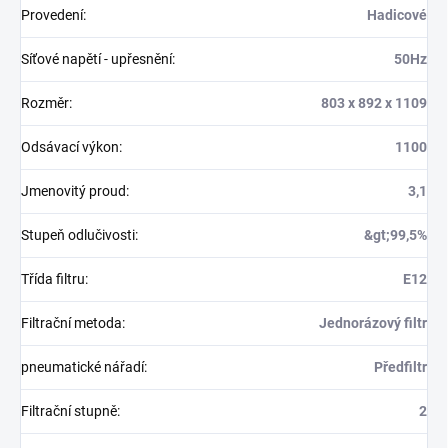
Provedení
:
Hadicové
Síťové napětí - upřesnění
:
50Hz
Rozměr
:
803 x 892 x 1109
Odsávací výkon
:
1100
Jmenovitý proud
:
3,1
Stupeň odlučivosti
:
&gt;99,5%
Třída filtru
:
E12
Filtrační metoda
:
Jednorázový filtr
pneumatické nářadí
:
Předfiltr
Filtrační stupně
:
2