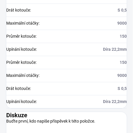
Drát kotouče
:
S 0,5
Maximální otáčky
:
9000
Průměr kotouče
:
150
Upínání kotouče
:
Díra 22,2mm
Průměr kotouče
:
150
Maximální otáčky
:
9000
Drát kotouče
:
S 0,5
Upínání kotouče
:
Díra 22,2mm
Diskuze
Buďte první, kdo napíše příspěvek k této položce.