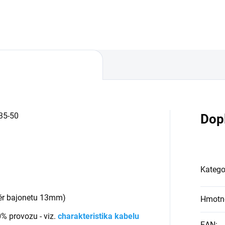
35-50
Dop
Katego
r bajonetu 13mm)
Hmotn
0% provozu - viz.
charakteristika kabelu
EAN
: