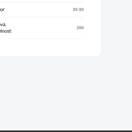
or
:
35-50
ová
200
elnost
: