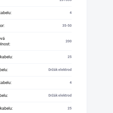
kabelu
:
4
or
:
35-50
ová
200
elnost
:
 kabelu
:
25
belu
:
Držák elektrod
kabelu
:
4
belu
:
Držák elektrod
 kabelu
:
25