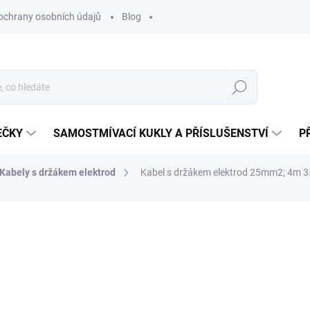
ochrany osobních údajů
Blog
Hledat
EČKY
SAMOSTMÍVACÍ KUKLY A PŘÍSLUŠENSTVÍ
P
Kabely s držákem elektrod
Kabel s držákem elektrod 25mm2; 4m 3
ocení
847 Kč
700 Kč bez DPH
Měrná
SKLADEM
(1 KS)