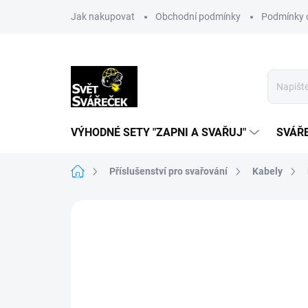
Přejít
Jak nakupovat
Obchodní podmínky
Podmínky 
na
obsah
VÝHODNÉ SETY "ZAPNI A SVAŘUJ"
SVÁŘ
Domů
Příslušenství pro svařování
Kabely
Neohodnoceno
Podrobnosti hodn