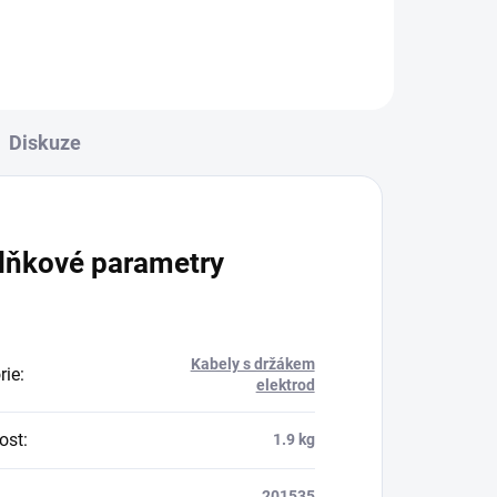
Diskuze
lňkové parametry
Kabely s držákem
rie
:
elektrod
ost
:
1.9 kg
201535