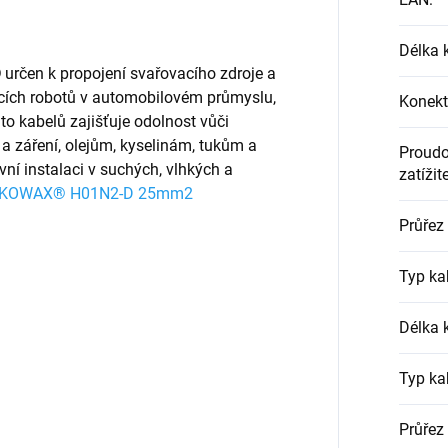
Délka 
D
určen k propojení svařovacího zdroje a
acích robotů v automobilovém průmyslu,
Konekt
to kabelů zajišťuje odolnost vůči
a záření, olejům, kyselinám, tukům a
Proud
ní instalaci v suchých, vlhkých a
zatížit
u KOWAX® H01N2-D 25mm2
Průřez
Typ ka
Délka 
Typ ka
Průřez