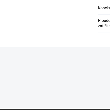
Konekt
Proud
zatížit