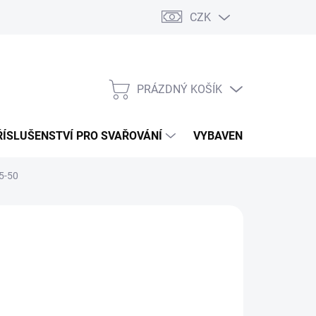
CZK
PRÁZDNÝ KOŠÍK
NÁKUPNÍ
KOŠÍK
ŘÍSLUŠENSTVÍ PRO SVAŘOVÁNÍ
VYBAVENÍ DÍLNY PRO 
5-50