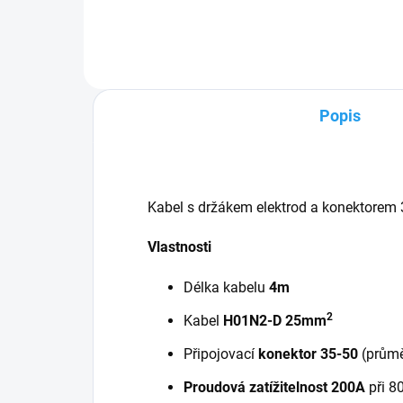
H01N2-D 25mm2 Připojovací
konektor 35-50 (průměr bajonetu
13mm) Proudová zatížitelnost...
Popis
Kabel s držákem elektrod a konektorem 
Vlastnosti
Délka kabelu
4m
2
Kabel
H01N2-D 25mm
Připojovací
konektor 35-50
(průmě
Proudová zatížitelnost 200A
při 8