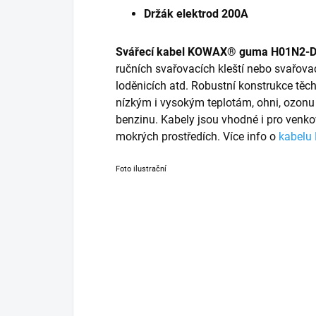
Držák elektrod 200A
Svářecí kabel KOWAX® guma H01N2-
ručních svařovacích kleští nebo svařov
loděnicích atd. Robustní konstrukce těch
nízkým i vysokým teplotám, ohni, ozonu 
benzinu. Kabely jsou vhodné i pro venkov
mokrých prostředích. Více info o
kabel
Foto ilustrační