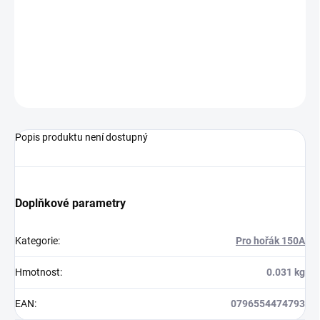
perfektní výsledek.
ZEPTAT SE
Popis produktu není dostupný
Doplňkové parametry
Kategorie
:
Pro hořák 150A
Hmotnost
:
0.031 kg
EAN
:
0796554474793