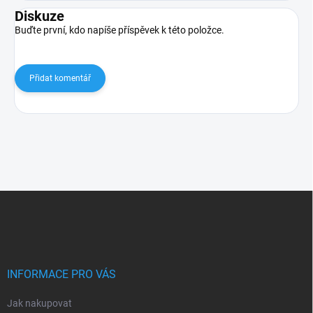
Diskuze
Buďte první, kdo napíše příspěvek k této položce.
Přidat komentář
Z
á
p
a
t
í
INFORMACE PRO VÁS
Jak nakupovat