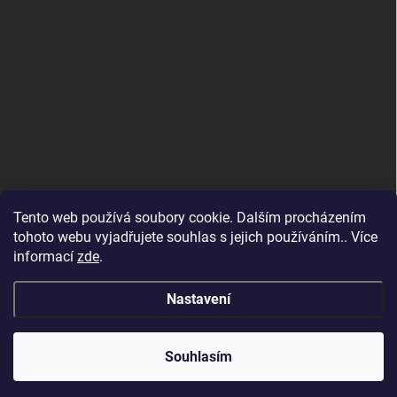
Tento web používá soubory cookie. Dalším procházením
tohoto webu vyjadřujete souhlas s jejich používáním.. Více
informací
zde
.
Nastavení
Copyright 2026
SvětSvářeček.cz
. Všechna práva vyhrazena.
Souhlasím
Vytvořil Shoptet