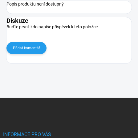
Popis produktu není dostupný
Diskuze
Buďte první, kdo napíše příspěvek k této položce.
Přidat komentář
Z
á
p
a
t
í
INFORMACE PRO VÁS