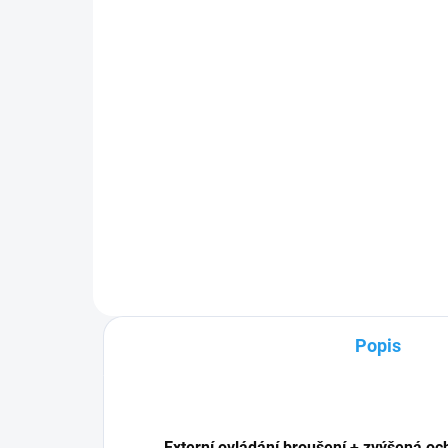
(1
726 Kč
12
600 Kč bez DPH
100
Do košíku
Když se hlava cítí jako v bavlnce,
práce jde od ruky. Hlavový kříž
KOW
pro samostmívací kukly KOWAX
1,5
není jen o funkčnosti. Je to
105
doplněk, který se zaměřuje na váš
nejvyšší komfort a...
Popis
Externí ovládání broušení + zvýšená och