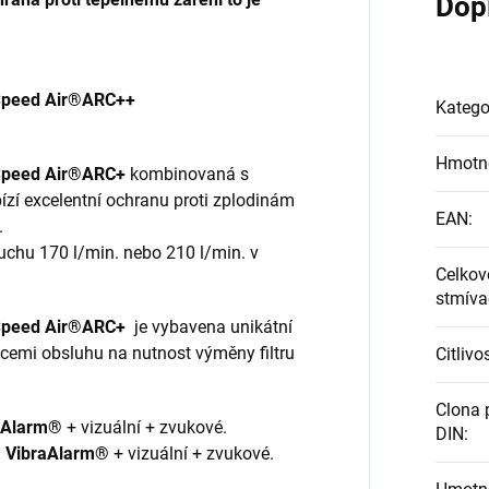
Dop
peed Air®ARC++
Katego
Hmotn
peed Air®ARC+
kombinovaná s
ízí excelentní ochranu proti zplodinám
EAN
:
.
uchu 170 l/min. nebo 210 l/min. v
Celkov
stmíva
peed Air®ARC+
je vybavena unikátní
racemi obsluhu na nutnost výměny filtru
Citlivo
Clona p
aAlarm®
+ vizuální + zvukové.
DIN
:
:
VibraAlarm®
+ vizuální + zvukové.