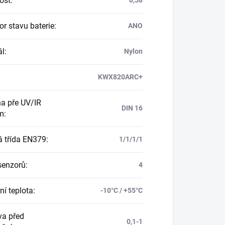
ost
:
0,58
or stavu baterie
:
ANO
ál
:
Nylon
KWX820ARC+
a pře UV/IR
DIN 16
m
:
á třída EN379
:
1/1/1/1
senzorů
:
4
ní teplota
:
-10°C / +55°C
va před
0,1-1