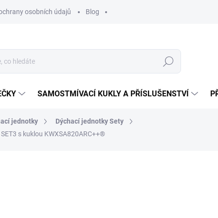
ochrany osobních údajů
Blog
Hledat
EČKY
SAMOSTMÍVACÍ KUKLY A PŘÍSLUŠENSTVÍ
P
ací jednotky
Dýchací jednotky Sety
++ SET3 s kuklou KWXSA820ARC++®
ocení
ZNAČKA:
KOWAX
56 275,89 Kč
1
15 503 Kč bez DPH