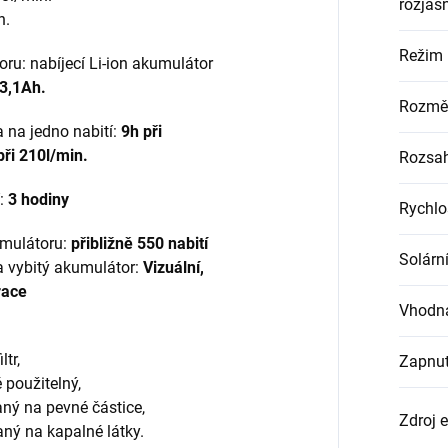
rozjas
n.
Režim 
ru: nabíjecí Li-ion akumulátor
/3,1Ah.
Rozměr
 na jedno nabití:
9h při
při 210l/min.
Rozsah
í:
3 hodiny
Rychlo
umulátoru:
přibližně 550 nabití
Solárn
 vybitý akumulátor:
Vizuální,
race
Vhodná
ltr,
Zapnut
 použitelný,
ovaný na pevné částice,
Zdroj 
vaný na kapalné látky.