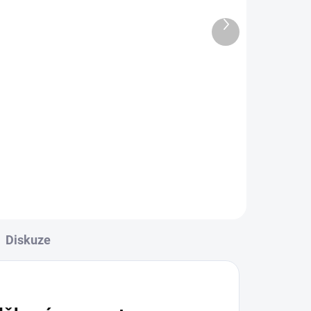
KWX820®
50,82 Kč
Další
produkt
42 Kč bez DPH
Do košíku
ací
Čelová Potní Páska KOWAX: Stop
pocení, start svařování! Jste
uprostřed precizního svaru a
najednou... CÁK! Horký pot vám
kápne do oka, kukla klouže a vy
ztratíte fokus. My...
Diskuze