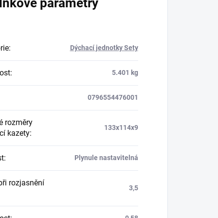
lňkové parametry
rie
:
Dýchací jednotky Sety
ost
:
5.401 kg
0796554476001
é rozměry
133x114x9
cí kazety
:
st
:
Plynule nastavitelná
ři rozjasnění
3,5