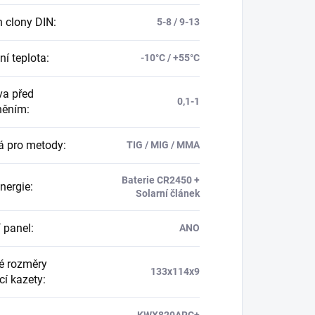
 clony DIN
:
5-8 / 9-13
ní teplota
:
-10°C / +55°C
va před
0,1-1
něním
:
 pro metody
:
TIG / MIG / MMA
Baterie CR2450 +
energie
:
Solarní článek
í panel
:
ANO
é rozměry
133x114x9
cí kazety
: