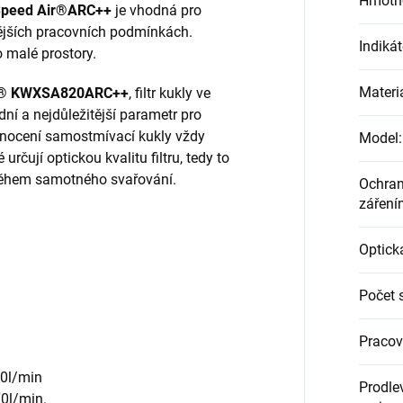
Hmotn
peed
Air®ARC++
je vhodná pro
ějších pracovních podmínkách.
Indikát
o malé prostory.
Materi
® KWXSA820ARC++
, filtr kukly ve
ní a nejdůležitější parametr pro
dnocení samostmívací kukly vždy
Model
:
určují optickou kvalitu filtru, tedy to
 během samotného svařování.
Ochran
záření
Optick
Počet 
Pracov
0l/min
Prodle
70l/min.