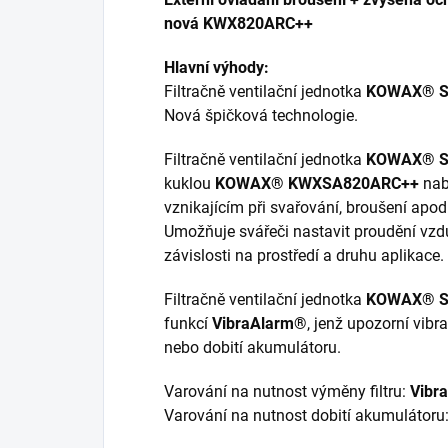
nová KWX820ARC++
Hlavní výhody:
Filtračně ventilační jednotka
KOWAX® S
Nová špičková technologie.
Filtračně ventilační jednotka
KOWAX® S
kuklou
KOWAX® KWXSA820ARC++
nab
vznikajícím při svařování, broušení apod
Umožňuje svářeči nastavit proudění vzd
závislosti na prostředí a druhu aplikace.
Filtračně ventilační jednotka
KOWAX® S
funkcí
VibraAlarm®
, jenž upozorní vib
nebo dobití akumulátoru.
Varování na nutnost výměny filtru:
Vibr
Varování na nutnost dobití akumulátoru