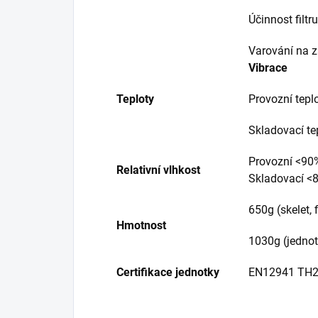
Účinnost filtr
Varování na 
Vibrace
Teploty
Provozní tepl
Skladovací te
Provozní <90
Relativní vlhkost
Skladovací <
650g (skelet, f
Hmotnost
1030g (jedno
Certifikace jednotky
EN12941 TH