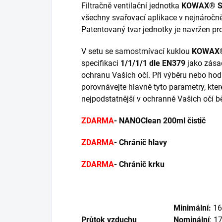
Filtračně ventilační jednotka
KOWAX® S
všechny svařovací aplikace v nejnáročn
Patentovaný tvar jednotky je navržen pr
V setu se samostmívací kuklou
KOWAX
specifikaci
1/1/1/1 dle EN379
jako zásad
ochranu Vašich očí. Při výběru nebo ho
porovnávejte hlavně tyto parametry, které 
nejpodstatnější v ochranně Vašich očí
ZDARMA
- NANOClean 200ml čistič
ZDARMA
- Chránič hlavy
ZDARMA
- Chránič krku
Minimální:
16
Průtok vzduchu
Nominální
: 1