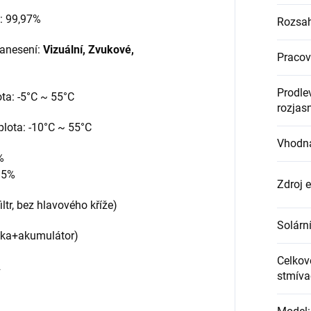
u: 99,97%
Rozsah
zanesení:
Vizuální, Zvukové,
Pracov
Prodle
ota: -5°C ~ 55°C
rozjas
plota: -10°C ~ 55°C
Vhodná
%
85%
Zdroj 
iltr, bez hlavového kříže)
Solárn
tka+akumulátor)
Celkov
2
stmíva