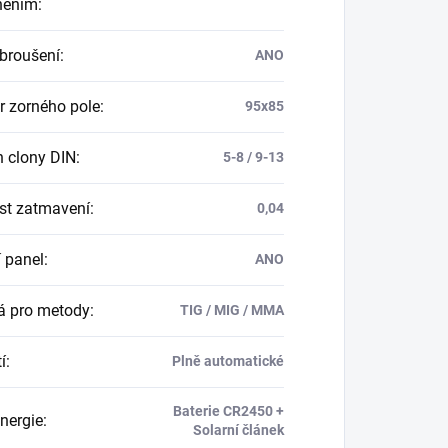
něním
:
broušení
:
ANO
 zorného pole
:
95x85
 clony DIN
:
5-8 / 9-13
st zatmavení
:
0,04
í panel
:
ANO
 pro metody
:
TIG / MIG / MMA
í
:
Plně automatické
Baterie CR2450 +
energie
:
Solarní článek