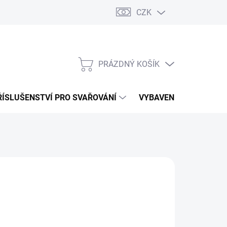
CZK
PRÁZDNÝ KOŠÍK
NÁKUPNÍ
KOŠÍK
ŘÍSLUŠENSTVÍ PRO SVAŘOVÁNÍ
VYBAVENÍ DÍLNY PRO 
8 758,63 Kč