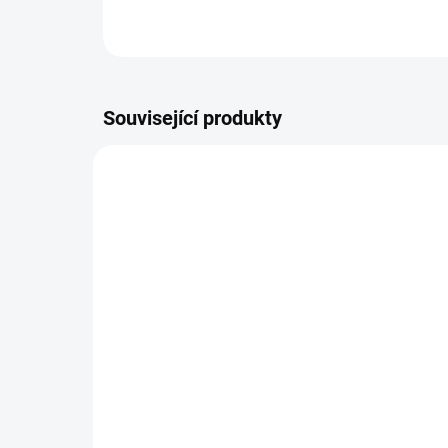
Související produkty
KWX730-820_HK
SKLADEM
(>5 KS)
KOWAX® Hlavový kříž
KO
KWX730®, KWX820®
zvě