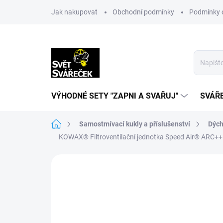
Přejít
Jak nakupovat
Obchodní podmínky
Podmínky 
na
obsah
VÝHODNÉ SETY "ZAPNI A SVAŘUJ"
SVÁŘ
Domů
Samostmívací kukly a příslušenství
Dých
KOWAX® Filtroventilační jednotka Speed Air® ARC
Neohodnoceno
Podrobnosti hodn