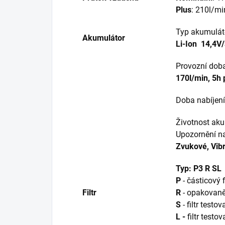
Plus
: 210l/mi
Typ akumuláto
Akumulátor
Li-Ion 14,4V
Provozní doba
170l/min, 5h 
Doba nabíjen
Životnost ak
Upozornění na
Zvukové, Vib
Typ: P3 R SL
P
- částicový fi
Filtr
R
- opakovaně
S
- filtr test
L -
filtr testo