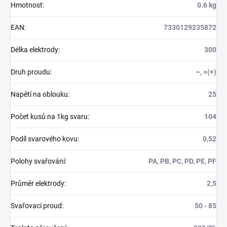
Hmotnost
:
0.6 kg
EAN
:
7330129235872
Délka elektrody
:
300
Druh proudu
:
~, =(+)
Napětí na oblouku
:
25
Počet kusů na 1kg svaru
:
104
Podíl svarového kovu
:
0,52
Polohy svařování
:
PA, PB, PC, PD, PE, PF
Průměr elektrody
:
2,5
Svařovací proud
:
50 - 85