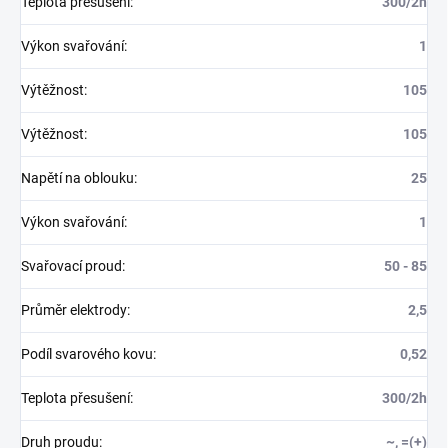
Teplota přesušení
:
300/2h
Výkon svařování
:
1
Výtěžnost
:
105
Výtěžnost
:
105
Napětí na oblouku
:
25
Výkon svařování
:
1
Svařovací proud
:
50 - 85
Průměr elektrody
:
2,5
Podíl svarového kovu
:
0,52
Teplota přesušení
:
300/2h
Druh proudu
:
~, =(+)