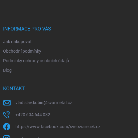
á
p
a
t
í
INFORMACE PRO VÁS
Jak nakupovat
Obchodní podmínky
Podmínky ochrany osobních údajů
Blog
KONTAKT
vladislav.kubin
@
svarmetal.cz
+420 604 644 032
https://www.facebook.com/svetsvarecek.cz