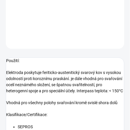
Použití: Elektroda poskytuje feriticko-austenitický svarový kov s
vysokou odolností proti koroznímu praskání. je dále vhodná pro
svařování ocelí neznámého složení, se špatnou svařitelností, pro
heterogenní spoje a pro speciální
DETAILNÍ INFORMACE
ZEPTAT SE
Použití:
Elektroda poskytuje feriticko-austenitický svarový kov s vysokou
odolností proti koroznímu praskání. je dále vhodná pro svařování
ocelí neznámého složení, se špatnou svařitelností, pro
heterogenní spoje a pro speciální účely. Interpass teplota: < 150°C
Vhodná pro všechny polohy svařování kromě svislé shora dolů
Klasifikace/Certifikace:
SEPROS