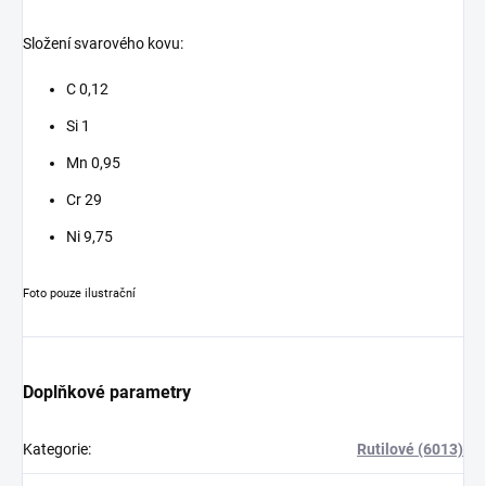
Složení svarového kovu:
C 0,12
Si 1
Mn 0,95
Cr 29
Ni 9,75
Foto pouze ilustrační
Doplňkové parametry
Kategorie
:
Rutilové (6013)