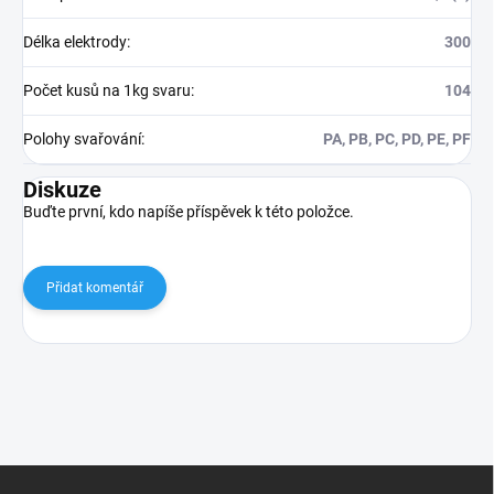
Délka elektrody
:
300
Počet kusů na 1kg svaru
:
104
Polohy svařování
:
PA, PB, PC, PD, PE, PF
Diskuze
Buďte první, kdo napíše příspěvek k této položce.
Přidat komentář
Z