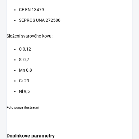
CE EN 13479
SEPROS UNA 272580
Složení svarového kovu:
C 0,12
Si 0,7
Mn 0,8
Cr 29
Ni 9,5
Foto pouze ilustrační
Doplňkové parametry