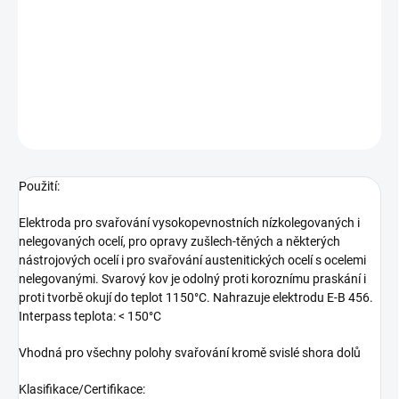
Použití: Elektroda pro svařování vysokopevnostních
nízkolegovaných i nelegovaných ocelí, pro opravy zušlech-těných
a některých nástrojových ocelí i pro svařování austenitických ocelí
s ocelemi nelegovanými. Svarový kov je odolný
DETAILNÍ INFORMACE
ZEPTAT SE
Použití:
Elektroda pro svařování vysokopevnostních nízkolegovaných i
nelegovaných ocelí, pro opravy zušlech-těných a některých
nástrojových ocelí i pro svařování austenitických ocelí s ocelemi
nelegovanými. Svarový kov je odolný proti koroznímu praskání i
proti tvorbě okují do teplot 1150°C. Nahrazuje elektrodu E-B 456.
Interpass teplota: < 150°C
Vhodná pro všechny polohy svařování kromě svislé shora dolů
Klasifikace/Certifikace: