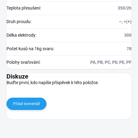
Teplota přesušení
:
350/2h
Druh proudu
:
~, =(+)
Délka elektrody
:
300
Počet kusů na 1kg svaru
:
78
Polohy svařování
:
PA, PB, PC, PD, PE, PF
Diskuze
Buďte první, kdo napíše příspěvek k této položce.
Přidat komentář