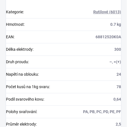
Kategorie
:
Rutilové (6013)
Hmotnost
:
0.7 kg
EAN
:
68812520K0A
Délka elektrody
:
300
Druh proudu
:
~, =(+)
Napětí na oblouku
:
24
Počet kusů na 1kg svaru
:
78
Podíl svarového kovu
:
0,64
Polohy svařování
:
PA, PB, PC, PD, PE, PF
Průměr elektrody
:
2,5