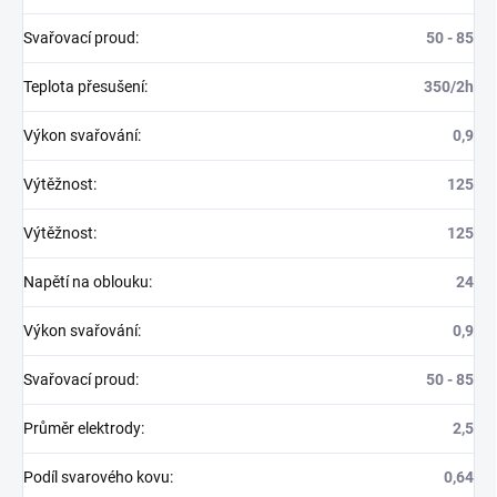
Svařovací proud
:
50 - 85
Teplota přesušení
:
350/2h
Výkon svařování
:
0,9
Výtěžnost
:
125
Výtěžnost
:
125
Napětí na oblouku
:
24
Výkon svařování
:
0,9
Svařovací proud
:
50 - 85
Průměr elektrody
:
2,5
Podíl svarového kovu
:
0,64