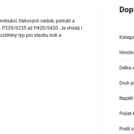
Dop
strukcí, tlakových nádob, potrubí a
př. P235/S235 až P420/S420. Je vhodá i
ozšířený typ pro stavbu lodí a
Katego
Hmotn
Délka 
Druh p
Napětí
Počet 
Podíl 