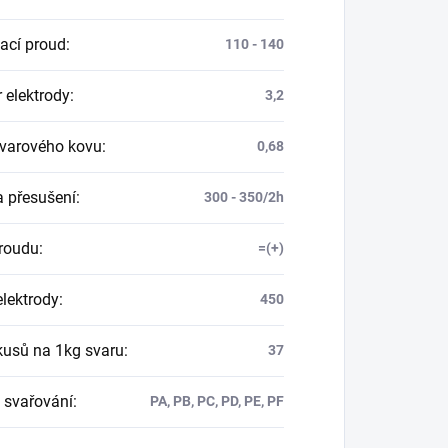
ací proud
:
110 - 140
 elektrody
:
3,2
svarového kovu
:
0,68
a přesušení
:
300 - 350/2h
roudu
:
=(+)
elektrody
:
450
kusů na 1kg svaru
:
37
 svařování
:
PA, PB, PC, PD, PE, PF