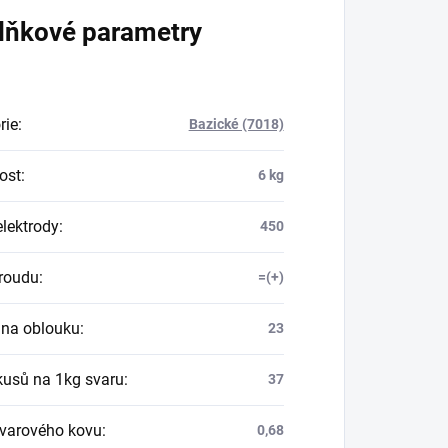
lňkové parametry
rie
:
Bazické (7018)
ost
:
6 kg
elektrody
:
450
roudu
:
=(+)
 na oblouku
:
23
kusů na 1kg svaru
:
37
svarového kovu
:
0,68