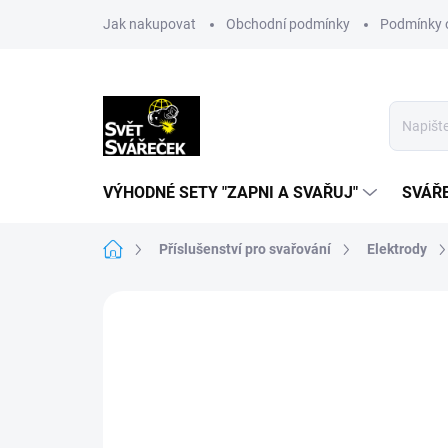
Přejít
Jak nakupovat
Obchodní podmínky
Podmínky 
na
obsah
VÝHODNÉ SETY "ZAPNI A SVAŘUJ"
SVÁŘ
Domů
Příslušenství pro svařování
Elektrody
Neohodnoceno
Podrobnosti hodn