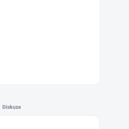
Přidat do košíku
vání namáhaných konstrukcí, tlakových nádob,
nosti cca 500 MPa, např. P235/S235 až P420/S420.
nářských ocelí. Velmi rozšířený typ pro stavbu
ZEPTAT SE
Diskuze