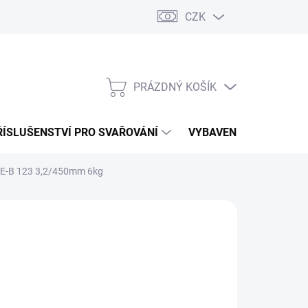
CZK
PRÁZDNÝ KOŠÍK
NÁKUPNÍ
KOŠÍK
ŘÍSLUŠENSTVÍ PRO SVAŘOVÁNÍ
VYBAVENÍ DÍLNY PRO 
 E-B 123 3,2/450mm 6kg