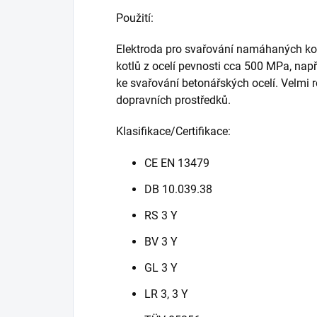
Použití:
Elektroda pro svařování namáhaných kon
kotlů z ocelí pevnosti cca 500 MPa, na
ke svařování betonářských ocelí. Velmi r
dopravních prostředků.
Klasifikace/Certifikace:
CE EN 13479
DB 10.039.38
RS 3 Y
BV 3 Y
GL 3 Y
LR 3, 3 Y