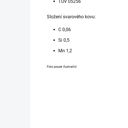
TÜV 05256
Složení svarového kovu:
C 0,06
Si 0,5
Mn 1,2
Foto pouze ilustrační