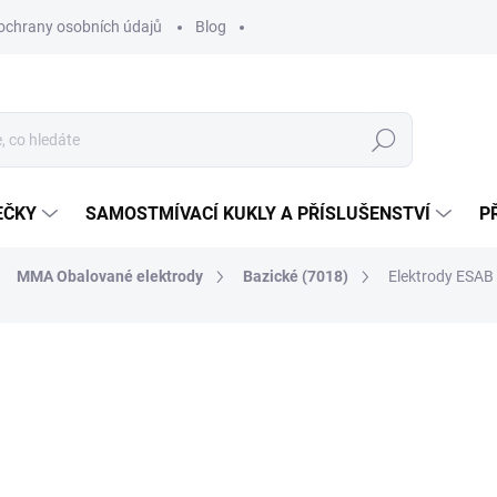
ochrany osobních údajů
Blog
Hledat
EČKY
SAMOSTMÍVACÍ KUKLY A PŘÍSLUŠENSTVÍ
P
MMA Obalované elektrody
Bazické (7018)
Elektrody ESAB
ocení
ZNAČKA:
ESAB
1 734,20 Kč
1 433,22 Kč bez DPH
Měrná
SKLADEM
(4,17 KS)