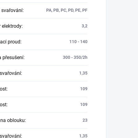
 svařování
:
PA, PB, PC, PD, PE, PF
 elektrody
:
3,2
ací proud
:
110 - 140
a přesušení
:
300 - 350/2h
svařování
:
1,35
ost
:
109
ost
:
109
 na oblouku
:
23
svařování
:
1,35