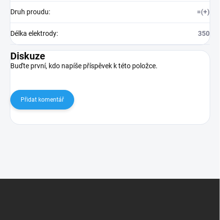
Druh proudu
:
=(+)
Délka elektrody
:
350
Diskuze
Buďte první, kdo napíše příspěvek k této položce.
Přidat komentář
Z
á
p
a