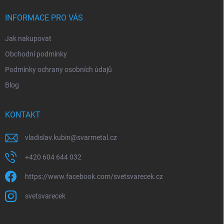
t
í
INFORMACE PRO VÁS
Jak nakupovat
Obchodní podmínky
Podmínky ochrany osobních údajů
Blog
KONTAKT
vladislav.kubin
@
svarmetal.cz
+420 604 644 032
https://www.facebook.com/svetsvarecek.cz
svetsvarecek