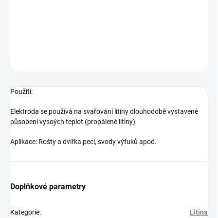
Použití: Elektroda se používá na svařování litiny dlouhodobě
vystavené působení vysoých teplot (propálené litiny) Aplikace:
Rošty a dvířka pecí, svody výfuků apod.
DETAILNÍ INFORMACE
ZEPTAT SE
Použití:
Elektroda se používá na svařování litiny dlouhodobě vystavené
působení vysoých teplot (propálené litiny)
Aplikace: Rošty a dvířka pecí, svody výfuků apod.
Doplňkové parametry
Kategorie
:
Litina