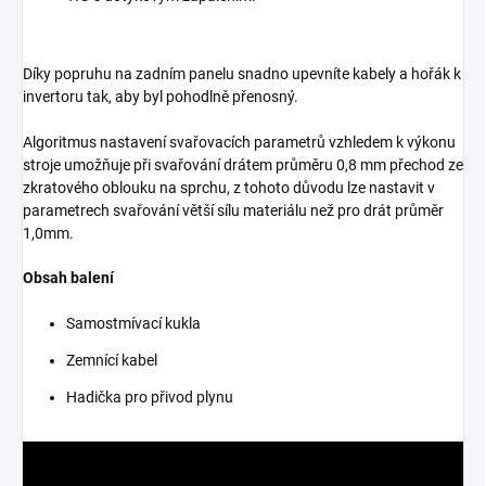
Díky popruhu na zadním panelu snadno upevníte kabely a hořák k
invertoru tak, aby byl pohodlně přenosný.
Algoritmus nastavení svařovacích parametrů vzhledem k výkonu
stroje umožňuje při svařování drátem průměru 0,8 mm přechod ze
zkratového oblouku na sprchu, z tohoto důvodu lze nastavit v
parametrech svařování větší sílu materiálu než pro drát průměr
1,0mm.
Obsah balení
Samostmívací kukla
Zemnící kabel
Hadička pro přivod plynu