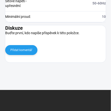
Síťové napětí -
50-60Hz
upřesnění
:
Minimální proud
:
10
Diskuze
Buďte první, kdo napíše příspěvek k této položce.
Přidat komentář
Z
á
p
a