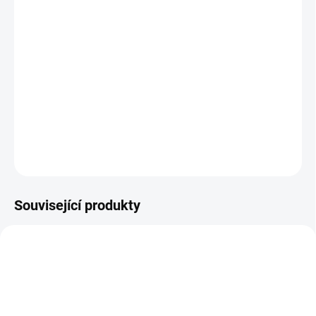
−
+
Přidat do košíku
Multifunkční invertor pro svařování metodou MMA, MIG/MAG a
TIG Vlastnosti Velký a přehledný LCD display. Technologie IGBT.
Kompaktní, přenosný. Digitální nastavování, skutečné hodnoty
A+V(MIG). Synergické programy. Vysoká
DETAILNÍ INFORMACE
ZEPTAT SE
Související produkty