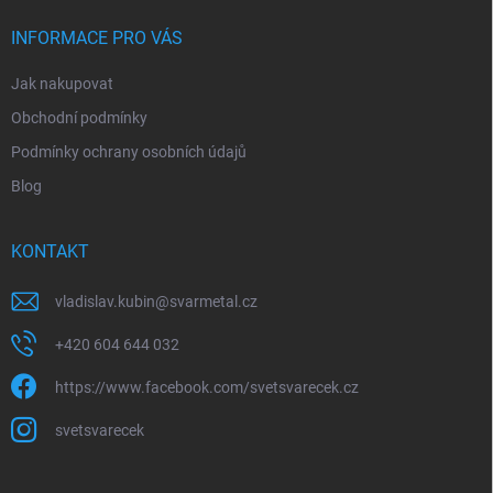
t
í
INFORMACE PRO VÁS
Jak nakupovat
Obchodní podmínky
Podmínky ochrany osobních údajů
Blog
KONTAKT
vladislav.kubin
@
svarmetal.cz
+420 604 644 032
https://www.facebook.com/svetsvarecek.cz
svetsvarecek