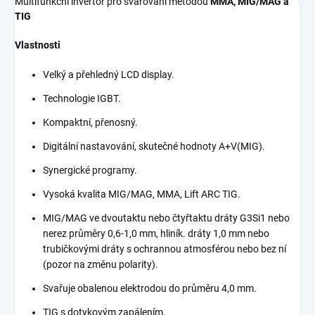
Multifunkční invertor pro svařování metodou
MMA, MIG/MAG a
TIG
Vlastnosti
Velký a přehledný LCD display.
Technologie IGBT.
Kompaktní, přenosný.
Digitální nastavování, skutečné hodnoty A+V(MIG).
Synergické programy.
Vysoká kvalita MIG/MAG, MMA, Lift ARC TIG.
MIG/MAG ve dvoutaktu nebo čtyřtaktu dráty G3Si1 nebo
nerez průměry 0,6-1,0 mm, hliník. dráty 1,0 mm nebo
trubičkovými dráty s ochrannou atmosférou nebo bez ní
(pozor na změnu polarity).
Svařuje obalenou elektrodou do průměru 4,0 mm.
TIG s dotykovým zapálením.