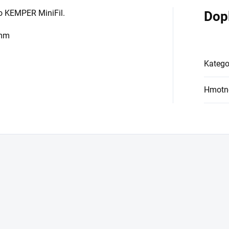
ro KEMPER MiniFil.
Dop
 mm
Katego
Hmotn