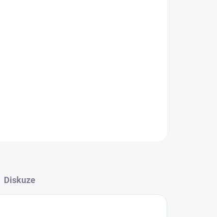
Přidat do košíku
42-44mm pro KEMPER MiniFil. Ke spojení se sací
ZEPTAT SE
Diskuze