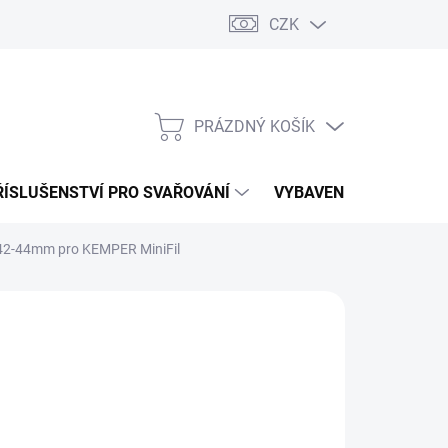
CZK
PRÁZDNÝ KOŠÍK
NÁKUPNÍ
KOŠÍK
ŘÍSLUŠENSTVÍ PRO SVAŘOVÁNÍ
VYBAVENÍ DÍLNY PRO 
42-44mm pro KEMPER MiniFil