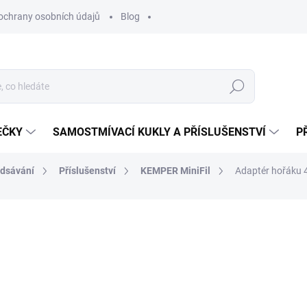
ochrany osobních údajů
Blog
Hledat
EČKY
SAMOSTMÍVACÍ KUKLY A PŘÍSLUŠENSTVÍ
P
odsávání
Příslušenství
KEMPER MiniFil
Adaptér hořáku 
ocení
ZNAČKA:
KEMPER
367 Kč
303,31 Kč bez DPH
Měrná
NA DOTAZ