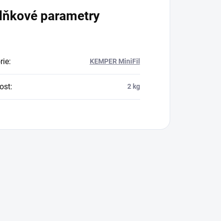
lňkové parametry
rie
:
KEMPER MiniFil
ost
:
2 kg