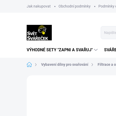
Přejít
Jak nakupovat
Obchodní podmínky
Podmínky 
na
obsah
VÝHODNÉ SETY "ZAPNI A SVAŘUJ"
SVÁŘ
Domů
Vybavení dílny pro svařování
Filtrace a 
Neohodnoceno
Podrobnosti hodn